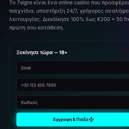
Το 7signs είναι ένα online casino που προσφέρ
παιχνίδια, υποστήριξη 24/7, γρήγορες αναλήψει
λειτουργίας. Διεκδίκησε 100% έως €200 + 50 fr
πρώτη σου κατάθεση.
Ξεκίνησε τώρα — 18+
Εγγραφή & Παίξε