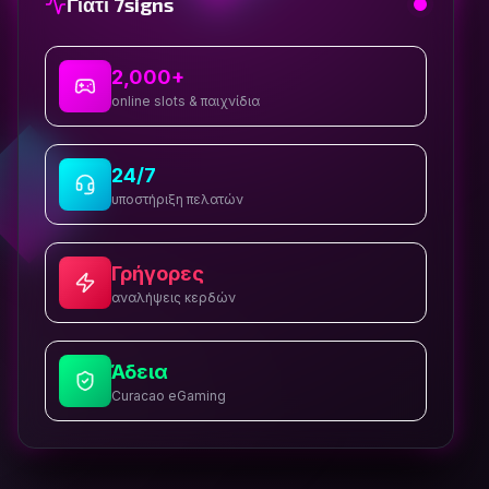
Γιατί 7signs
2,000+
online slots & παιχνίδια
24/7
υποστήριξη πελατών
Γρήγορες
αναλήψεις κερδών
Άδεια
Curacao eGaming