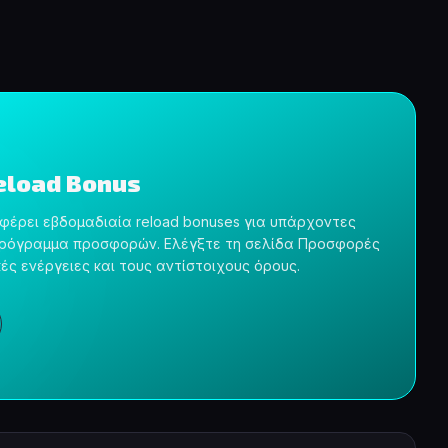
eload Bonus
σφέρει εβδομαδιαία reload bonuses για υπάρχοντες
πρόγραμμα προσφορών. Ελέγξτε τη σελίδα Προσφορές
ές ενέργειες και τους αντίστοιχους όρους.