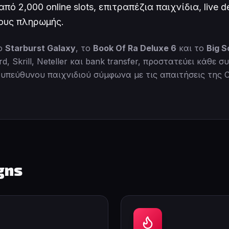
πό 2,000 online slots, επιτραπέζια παιχνίδια, live d
δους πληρωμής.
το
Starburst Galaxy
, το
Book Of Ra Deluxe 6
και το
Big S
d, Skrill, Neteller και bank transfer, προστατεύει κάθε 
υπεύθυνου παιχνιδιού σύμφωνα με τις απαιτήσεις της 
gns