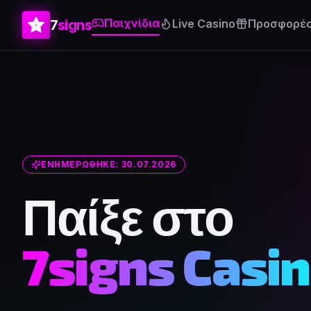
Παιχνίδια
7
signs
Live Casino
Προσφορέ
ΕΝΗΜΕΡΏΘΗΚΕ: 30.07.2026
Παίξε στο
7signs Casi