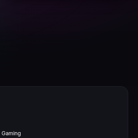
n Gaming