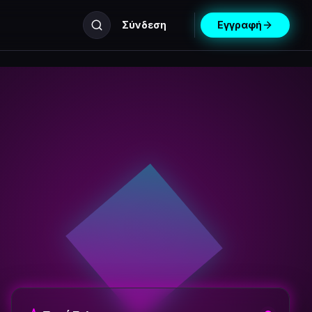
Σύνδεση
Εγγραφή