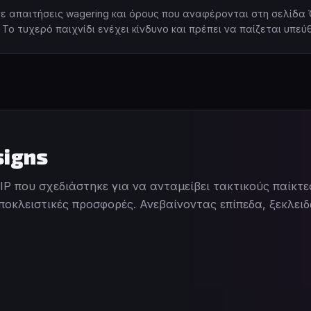
σε απαιτήσεις wagering και όρους που αναφέρονται στη σελίδα
Το τυχερό παιχνίδι ενέχει κίνδυνο και πρέπει να παίζεται υπεύ
signs
VIP που σχεδιάστηκε για να ανταμείβει τακτικούς παίκτ
οκλειστικές προσφορές. Ανεβαίνοντας επίπεδα, ξεκλειδ