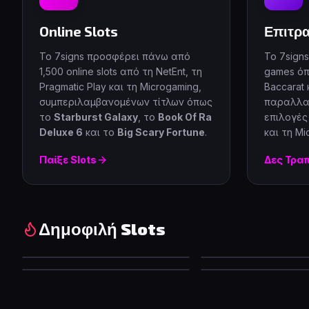
Online Slots
Επιτρα
Το 7signs προσφέρει πάνω από
Το 7signs
1,500 online slots από τη NetEnt, τη
games όπω
Pragmatic Play και τη Microgaming,
Baccarat
συμπεριλαμβανομένων τίτλων όπως
παραλλαγ
το
Starburst Galaxy
, το
Book Of Ra
επιλογές
Deluxe 6
και το
Big Scary Fortune
.
και τη Mi
Παίξε Slots
Δες Τραπ
Δημοφιλή Slots
Starburst Galaxy
Book Of Ra Deluxe 6
Bonanza
NetEnt
Greentube
Big Time Gaming
Microgaming
HOT
HOT